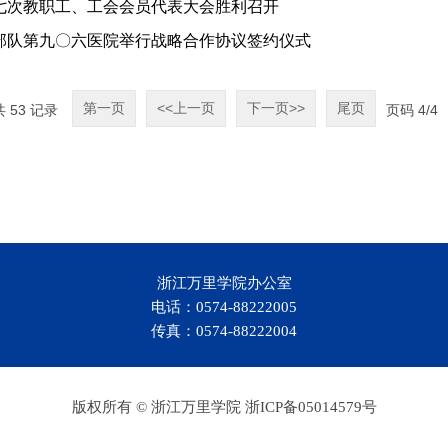
七次教职工、工会会员代表大会胜利召开
部队第九〇六医院举行战略合作协议签约仪式
第一页
<<上一页
下一页>>
尾页
共
53
记录
页码
4
/
4
浙江万里学院办公室
电话：0574-88222005
传真：0574-88222004
版权所有 © 浙江万里学院 浙ICP备05014579号