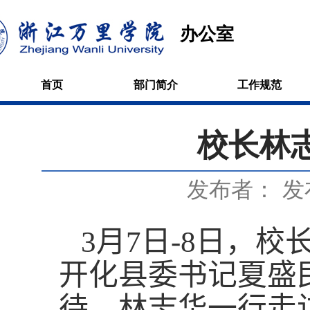
办公室
首页
部门简介
工作规范
校长林
发布者：
发
3
月
7
日
-8
日
，校
开化县委书记夏盛
待
。林志华一行走